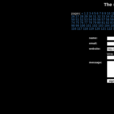
The 
pages:
«
1
2
3
4
5
6
7
8
9
10
1
26
27
28
29
30
31
32
33
34
35
50
51
52
53
54
55
56
57
58
59
74
75
76
77
78
79
80
81
82
83
98
99
100
101
102
103
104
10
116
117
118
119
120
121
122
name:
email:
website:
Write
message: