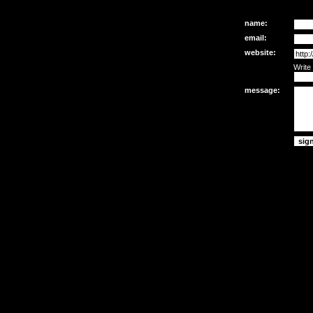
name:
email:
website:
Write
message: