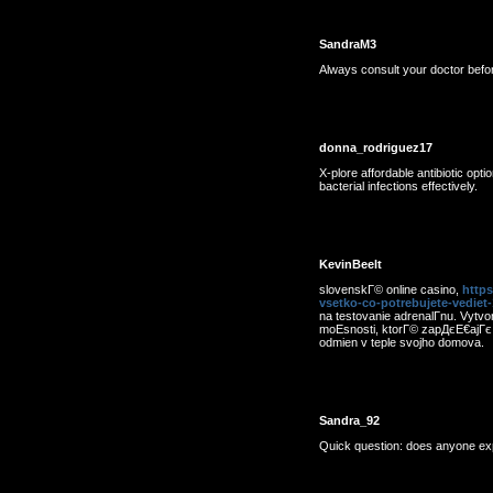
SandraM3
Always consult your doctor befo
donna_rodriguez17
X-plore affordable antibiotic opti
bacterial infections effectively.
KevinBeelt
slovenskГ© online casino,
https
vsetko-co-potrebujete-vediet
na testovanie adrenalГ­nu. Vyt
moЕѕnosti, ktorГ© zapДєЕ€ajГє
odmien v teple svojho domova.
Sandra_92
Quick question: does anyone ex