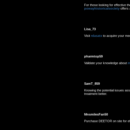
For those looking for effective t
powayhistoricalsociety
offers 
Lisa_73
Visit
rdasatx
to acquire your med
pharmtop59
Validate your knowledge about
m
SamT_859
Knowing the potential issues as
treatment better.
MnsmilesFan50
Purchase DEETOR on site for effi