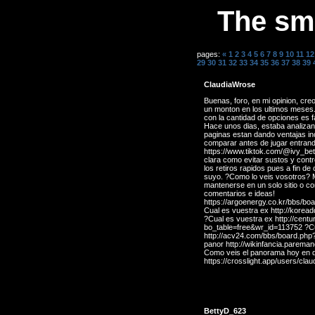
The sme
pages:
«
1
2
3
4
5
6
7
8
9
10
11
12
29
30
31
32
33
34
35
36
37
38
39
ClaudiaWrose
Buenas, foro, en mi opinion, cr
un monton en los ultimos meses
con la cantidad de opciones es fa
Hace unos dias, estaba analiza
paginas estan dando ventajas inc
comparar antes de jugar entrand
https://www.tiktok.com/@ivy_bet
clara como evitar sustos y contr
los retiros rapidos pues a fin d
suyo. ?Como lo veis vosotros? 
mantenerse en un solo sitio o co
comentarios e ideas!
https://argoenergy.co.kr/bbs/bo
Cual es vuestra ex http://kore
?Cual es vuestra ex http://cent
bo_table=free&wr_id=113752 ?Cu
http://acv24.com/bbs/board.php
panor http://wikinfancia.parem
Como veis el panorama hoy en 
https://crosslight.app/users/clau
BettyD_623