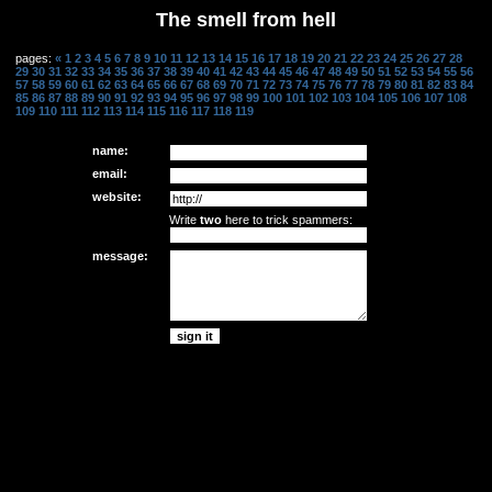
The smell from hell
pages:
«
1
2
3
4
5
6
7
8
9
10
11
12
13
14
15
16
17
18
19
20
21
22
23
24
25
26
27
28
29
30
31
32
33
34
35
36
37
38
39
40
41
42
43
44
45
46
47
48
49
50
51
52
53
54
55
56
57
58
59
60
61
62
63
64
65
66
67
68
69
70
71
72
73
74
75
76
77
78
79
80
81
82
83
84
85
86
87
88
89
90
91
92
93
94
95
96
97
98
99
100
101
102
103
104
105
106
107
108
109
110
111
112
113
114
115
116
117
118
119
name:
email:
website:
Write
two
here to trick spammers:
message: