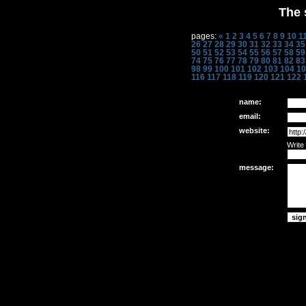
The 
pages:
«
1
2
3
4
5
6
7
8
9
10
1
26
27
28
29
30
31
32
33
34
35
50
51
52
53
54
55
56
57
58
59
74
75
76
77
78
79
80
81
82
83
98
99
100
101
102
103
104
10
116
117
118
119
120
121
122
name:
email:
website:
Write
message: