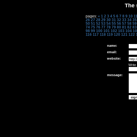
The 
pages:
«
1
2
3
4
5
6
7
8
9
10
1
26
27
28
29
30
31
32
33
34
35
50
51
52
53
54
55
56
57
58
59
74
75
76
77
78
79
80
81
82
83
98
99
100
101
102
103
104
10
116
117
118
119
120
121
122
name:
email:
website:
Write
message: