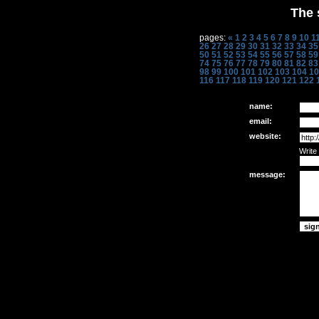
The 
pages:
«
1
2
3
4
5
6
7
8
9
10
1
26
27
28
29
30
31
32
33
34
35
50
51
52
53
54
55
56
57
58
59
74
75
76
77
78
79
80
81
82
83
98
99
100
101
102
103
104
10
116
117
118
119
120
121
122
name:
email:
website:
Write
message: