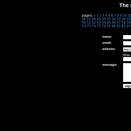
The 
pages:
«
1
2
3
4
5
6
7
8
9
10
1
26
27
28
29
30
31
32
33
34
35
50
51
52
53
54
55
56
57
58
59
74
75
76
77
78
79
80
81
82
83
name:
email:
website:
Write
message: