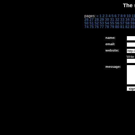
The 
pages:
«
1
2
3
4
5
6
7
8
9
10
1
26
27
28
29
30
31
32
33
34
35
50
51
52
53
54
55
56
57
58
59
74
75
76
77
78
79
80
81
82
83
name:
email:
website:
Write
message: