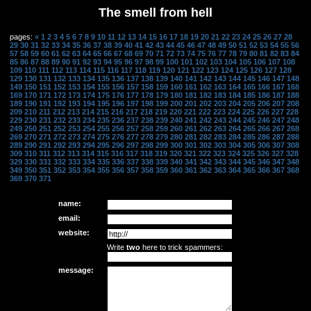
The smell from hell
pages:
«
1
2
3
4
5
6
7
8
9
10
11
12
13
14
15
16
17
18
19
20
21
22
23
24
25
26
27
28
29
30
31
32
33
34
35
36
37
38
39
40
41
42
43
44
45
46
47
48
49
50
51
52
53
54
55
56
57
58
59
60
61
62
63
64
65
66
67
68
69
70
71
72
73
74
75
76
77
78
79
80
81
82
83
84
85
86
87
88
89
90
91
92
93
94
95
96
97
98
99
100
101
102
103
104
105
106
107
108
109
110
111
112
113
114
115
116
117
118
119
120
121
122
123
124
125
126
127
128
129
130
131
132
133
134
135
136
137
138
139
140
141
142
143
144
145
146
147
148
149
150
151
152
153
154
155
156
157
158
159
160
161
162
163
164
165
166
167
168
169
170
171
172
173
174
175
176
177
178
179
180
181
182
183
184
185
186
187
188
189
190
191
192
193
194
195
196
197
198
199
200
201
202
203
204
205
206
207
208
209
210
211
212
213
214
215
216
217
218
219
220
221
222
223
224
225
226
227
228
229
230
231
232
233
234
235
236
237
238
239
240
241
242
243
244
245
246
247
248
249
250
251
252
253
254
255
256
257
258
259
260
261
262
263
264
265
266
267
268
269
270
271
272
273
274
275
276
277
278
279
280
281
282
283
284
285
286
287
288
289
290
291
292
293
294
295
296
297
298
299
300
301
302
303
304
305
306
307
308
309
310
311
312
313
314
315
316
317
318
319
320
321
322
323
324
325
326
327
328
329
330
331
332
333
334
335
336
337
338
339
340
341
342
343
344
345
346
347
348
349
350
351
352
353
354
355
356
357
358
359
360
361
362
363
364
365
366
367
368
369
370
371
name:
email:
website:
Write
two
here to trick spammers:
message: