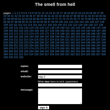
The smell from hell
pages:
«
1
2
3
4
5
6
7
8
9
10
11
12
13
14
15
16
17
18
19
20
21
22
23
24
25
26
27
28
29
30
31
32
33
34
35
36
37
38
39
40
41
42
43
44
45
46
47
48
49
50
51
52
53
54
55
56
57
58
59
60
61
62
63
64
65
66
67
68
69
70
71
72
73
74
75
76
77
78
79
80
81
82
83
84
85
86
87
88
89
90
91
92
93
94
95
96
97
98
99
100
101
102
103
104
105
106
107
108
109
110
111
112
113
114
115
116
117
118
119
120
121
122
123
124
125
126
127
128
129
130
131
132
133
134
135
136
137
138
139
140
141
142
143
144
145
146
147
148
149
150
151
152
153
154
155
156
157
158
159
160
161
162
163
164
165
166
167
168
169
170
171
172
173
174
175
176
177
178
179
180
181
182
183
184
185
186
187
188
189
190
191
192
193
194
195
196
197
198
199
200
201
202
203
204
205
206
207
208
209
210
211
212
213
214
215
216
217
218
219
220
221
222
223
224
225
226
227
228
229
230
231
232
233
234
235
236
237
238
239
240
241
242
243
244
245
246
247
248
249
250
251
252
253
254
255
256
257
258
259
260
261
262
263
264
265
266
267
268
269
270
271
272
273
274
275
276
277
278
279
280
281
282
283
284
285
286
287
288
289
290
291
292
293
294
295
296
297
298
299
300
301
302
303
304
305
306
307
308
309
310
311
312
313
314
315
316
317
318
319
320
321
322
323
324
325
326
327
328
329
330
331
332
name:
email:
website:
Write
two
here to trick spammers:
message: